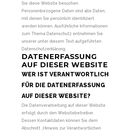
Sie diese Website besuchen.
Personenbezogene Daten sind alle Daten,
mit denen Sie persönlich identifiziert
werden können. Ausführliche Informationen
zum Thema Datenschutz entnehmen Sie
unserer unter diesem Text aufgeführten
Datenschutzerklärung.
DATENERFASSUNG
AUF DIESER WEBSITE
WER IST VERANTWORTLICH
FÜR DIE DATENERFASSUNG
AUF DIESER WEBSITE?
Die Datenverarbeitung auf dieser Website
erfolgt durch den Websitebetreiber.
Dessen Kontaktdaten können Sie dem
Abschnitt „Hinweis zur Verantwortlichen