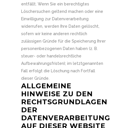
entfällt. Wenn Sie ein berechtigtes
Löschersuchen geltend machen oder eine
Einwilligung zur Datenverarbeitung
widerrufen, werden Ihre Daten gelöscht,
sofern wir keine anderen rechtlich
zulässigen Gründe für die Speicherung Ihrer
personenbezogenen Daten haben (z. B.
steuer- oder handelsrechtliche
Aufbewahrungsfristen); im letztgenannten
Fall erfolgt die Löschung nach Fortfall
dieser Gründe.
ALLGEMEINE
HINWEISE ZU DEN
RECHTSGRUNDLAGEN
DER
DATENVERARBEITUNG
AUF DIESER WEBSITE