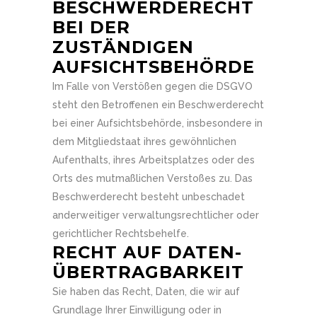
BESCHWERDE­RECHT
BEI DER
ZUSTÄNDIGEN
AUFSICHTS­BEHÖRDE
Im Falle von Verstößen gegen die DSGVO
steht den Betroffenen ein Beschwerderecht
bei einer Aufsichtsbehörde, insbesondere in
dem Mitgliedstaat ihres gewöhnlichen
Aufenthalts, ihres Arbeitsplatzes oder des
Orts des mutmaßlichen Verstoßes zu. Das
Beschwerderecht besteht unbeschadet
anderweitiger verwaltungsrechtlicher oder
gerichtlicher Rechtsbehelfe.
RECHT AUF DATEN­
ÜBERTRAG­BARKEIT
Sie haben das Recht, Daten, die wir auf
Grundlage Ihrer Einwilligung oder in