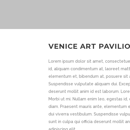
VENICE ART PAVILI
Lorem ipsum dolor sit amet, consectetuer 
id, aliquam condimentum at, laoreet mat
elementum et, bibendum at, posuere sit am
Suspendisse vulputate aliquam dui. Except
deserunt mollit anim id est laborum. Lore
Morbi ut mi. Nullam enim leo, egestas i
diam. Praesent mauris ante, elementum et,
dui viverra vestibulum. Suspendisse vulp
sunt in culpa qui officia deserunt mollit
adipiscing elit.